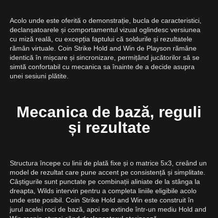
Acolo unde este oferită o demonstrație, bucla de caracteristici,
declanșatoarele și comportamentul vizual oglindesc versiunea
cu miză reală, cu excepția faptului că soldurile și rezultatele
rămân virtuale. Coin Strike Hold and Win de Playson rămâne
identică în mișcare și sincronizare, permițând jucătorilor să se
simtă confortabil cu mecanica sa înainte de a decide asupra
unei sesiuni plătite.
Mecanica de bază, reguli
și rezultate
Structura începe cu linii de plată fixe și o matrice 5x3, creând un
model de rezultat care pune accent pe consistență și simplitate.
Câștigurile sunt punctate pe combinații aliniate de la stânga la
dreapta, Wilds intervin pentru a completa liniile eligibile acolo
unde este posibil. Coin Strike Hold and Win este construit în
jurul acelei roci de bază, apoi se extinde într-un mediu Hold and