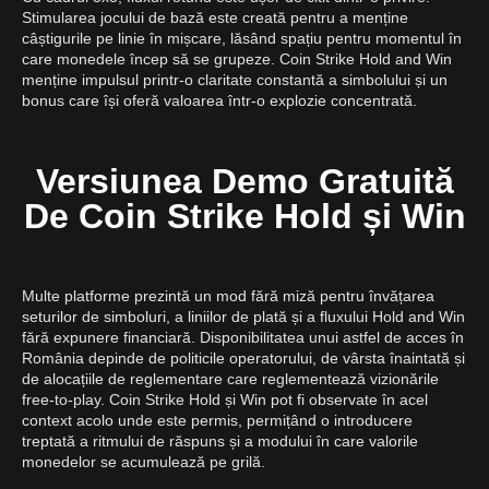
Stimularea jocului de bază este creată pentru a menține
câștigurile pe linie în mișcare, lăsând spațiu pentru momentul în
care monedele încep să se grupeze. Coin Strike Hold and Win
menține impulsul printr-o claritate constantă a simbolului și un
bonus care își oferă valoarea într-o explozie concentrată.
Versiunea Demo Gratuită
De Coin Strike Hold și Win
Multe platforme prezintă un mod fără miză pentru învățarea
seturilor de simboluri, a liniilor de plată și a fluxului Hold and Win
fără expunere financiară. Disponibilitatea unui astfel de acces în
România depinde de politicile operatorului, de vârsta înaintată și
de alocațiile de reglementare care reglementează vizionările
free-to-play. Coin Strike Hold și Win pot fi observate în acel
context acolo unde este permis, permițând o introducere
treptată a ritmului de răspuns și a modului în care valorile
monedelor se acumulează pe grilă.