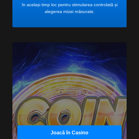
în același timp loc pentru stimularea controlată și
alegerea mizei măsurate.
Joacă în Casino