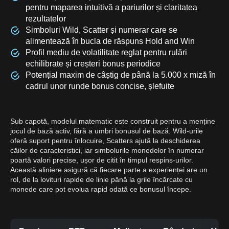
pentru maparea intuitivă a pariurilor și claritatea
rezultatelor
Simboluri Wild, Scatter și numerar care se
alimentează în bucla de răspuns Hold and Win
Profil mediu de volatilitate reglat pentru rulări
echilibrate și creșteri bonus periodice
Potențial maxim de câștig de până la 5.000 x miză în
cadrul unor runde bonus concise, șlefuite
Sub capotă, modelul matematic este construit pentru a menține
jocul de bază activ, fără a umbri bonusul de bază. Wild-urile
oferă suport pentru înlocuire, Scatters ajută la deschiderea
căilor de caracteristici, iar simbolurile monedelor în numerar
poartă valori precise, ușor de citit în timpul respins-urilor.
Această aliniere asigură că fiecare parte a experienței are un
rol, de la lovituri rapide de linie până la grile încărcate cu
monede care pot evolua rapid odată ce bonusul începe.