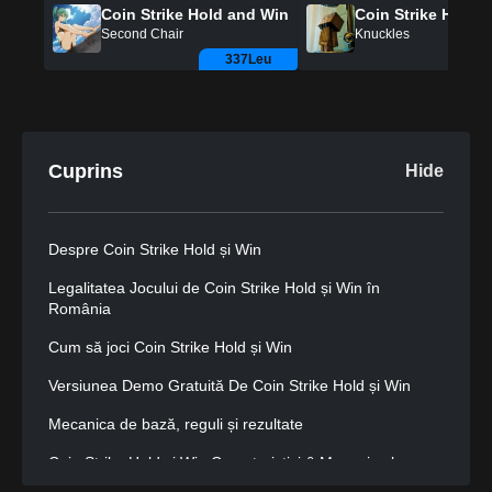
Coin Strike Hold and Win
Coin Strike Hold 
Second Chair
Knuckles
337Leu
Cuprins
Hide
Despre Coin Strike Hold și Win
Legalitatea Jocului de Coin Strike Hold și Win în
România
Cum să joci Coin Strike Hold și Win
Versiunea Demo Gratuită De Coin Strike Hold și Win
Mecanica de bază, reguli și rezultate
Coin Strike Hold și Win Caracteristici & Mecanica bonus