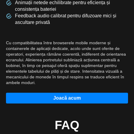
Animații netede echilibrate pentru eficiența și
consistența bateriei
Feedback audio calibrat pentru difuzoare mici și
ascultare privată
Cu compatibilitatea între browserele mobile moderne și
containerele de aplicații dedicate, acolo unde sunt oferite de
operatori, experiența rămâne coerentă, indiferent de orientarea
ecranului. Alinierea portretului subliniază acțiunea centrală a
bobinei, în timp ce peisajul oferă spațiu suplimentar pentru
elementele tabelului de plăți și de stare. Intensitatea vizuală a
mecanicului de monede în timpul respins se traduce eficient în
ambele moduri.
Joacă acum
FAQ