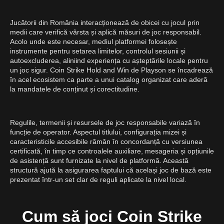
Jucătorii din România interacționează de obicei cu jocul prin
medii care verifică vârsta și aplică măsuri de joc responsabil.
Acolo unde este necesar, mediul platformei folosește
instrumente pentru setarea limitelor, controlul sesiunii și
autoexcluderea, aliniind experiența cu așteptările locale pentru
un joc sigur. Coin Strike Hold and Win de Playson se încadrează
în acel ecosistem ca parte a unui catalog organizat care aderă
la mandatele de conținut și corectitudine.
Regulile, termenii și resursele de joc responsabile variază în
funcție de operator. Aspectul titlului, configurația mizei și
caracteristicile accesibile rămân în concordanță cu versiunea
certificată, în timp ce controalele auxiliare, mesageria și opțiunile
de asistență sunt furnizate la nivel de platformă. Această
structură ajută la asigurarea faptului că același joc de bază este
prezentat într-un set clar de reguli aplicate la nivel local.
Cum să joci Coin Strike