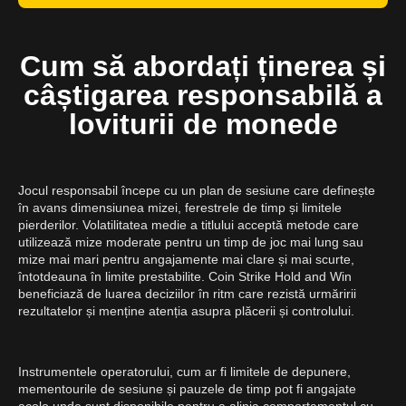
Cum să abordați ținerea și
câștigarea responsabilă a
loviturii de monede
Jocul responsabil începe cu un plan de sesiune care definește
în avans dimensiunea mizei, ferestrele de timp și limitele
pierderilor. Volatilitatea medie a titlului acceptă metode care
utilizează mize moderate pentru un timp de joc mai lung sau
mize mai mari pentru angajamente mai clare și mai scurte,
întotdeauna în limite prestabilite. Coin Strike Hold and Win
beneficiază de luarea deciziilor în ritm care rezistă urmăririi
rezultatelor și menține atenția asupra plăcerii și controlului.
Instrumentele operatorului, cum ar fi limitele de depunere,
mementourile de sesiune și pauzele de timp pot fi angajate
acolo unde sunt disponibile pentru a alinia comportamentul cu