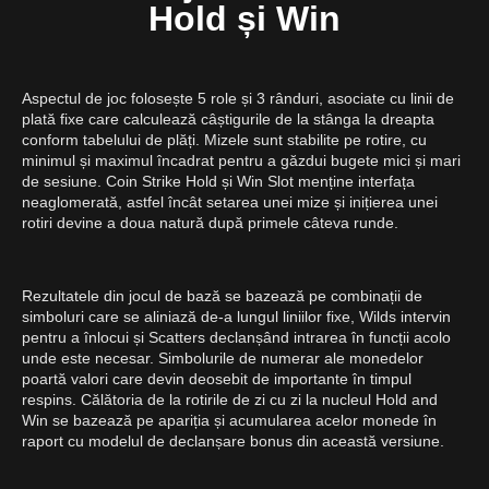
Hold și Win
Aspectul de joc folosește 5 role și 3 rânduri, asociate cu linii de
plată fixe care calculează câștigurile de la stânga la dreapta
conform tabelului de plăți. Mizele sunt stabilite pe rotire, cu
minimul și maximul încadrat pentru a găzdui bugete mici și mari
de sesiune. Coin Strike Hold și Win Slot menține interfața
neaglomerată, astfel încât setarea unei mize și inițierea unei
rotiri devine a doua natură după primele câteva runde.
Rezultatele din jocul de bază se bazează pe combinații de
simboluri care se aliniază de-a lungul liniilor fixe, Wilds intervin
pentru a înlocui și Scatters declanșând intrarea în funcții acolo
unde este necesar. Simbolurile de numerar ale monedelor
poartă valori care devin deosebit de importante în timpul
respins. Călătoria de la rotirile de zi cu zi la nucleul Hold and
Win se bazează pe apariția și acumularea acelor monede în
raport cu modelul de declanșare bonus din această versiune.