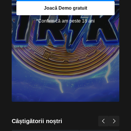
Joacă Demo gratuit
*Confirm că am peste 18 ani
Câștigătorii noștri